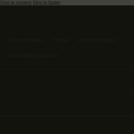
Skip to content
Skip to footer
Das Museum ist von DI-SO von 13 bis 17 Uhr geöffnet
Öffnungszeiten
Preise
Veranstaltungen
Veranstaltungsräume
Das Museum ist von DI-SO von 13 bis 17 Uhr geöffnet