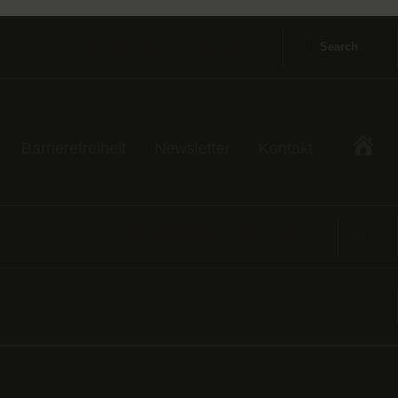
Prielmayerstraße 1, 85435 Erding
Barrierefreiheit
Newsletter
Kontakt
Prielmayerstraße 1, 85435 Erding