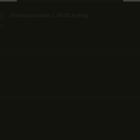
Prielmayerstraße 1, 85435 Erding
museum@erding.de
08122 / 408-158
Info
IMPRESSUM
DATENSCHUTZ
Kurzführer
KURZFÜHRER
SHORT GUIDE