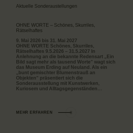
Aktuelle Sonderaustellungen
SHOP & CAFÉ
AUTHENTISCHE ORTE
OHNE WORTE – Schönes, Skurriles,
Rätselhaftes
STADTHEIMATPFLEGER
ARCHÄOLOGIE
9. Mai 2026 bis 31. Mai 2027
OHNE WORTE Schönes, Skurriles,
KOOPERATIONSPARTNER
Rätselhaftes 9.5.2026 – 31.5.2027 In
Anlehnung an die bekannte Redensart „Ein
Bild sagt mehr als tausend Worte“ wagt sich
das Museum Erding auf Neuland. Als ein
„bunt gemischter Blumenstrauß an
Objekten“ präsentiert sich die
Sonderausstellung mit Kunstwerken,
Kuriosem und Alltagsgegenständen…
MEHR ERFAHREN