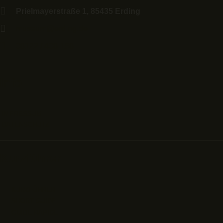
Prielmayerstraße 1, 85435 Erding
museum@erding.de
08122 / 408-158
Info
IMPRESSUM
DATENSCHUTZ
Kurzführer
KURZFÜHRER
SHORT GUIDE
GUIDE RAPIDE