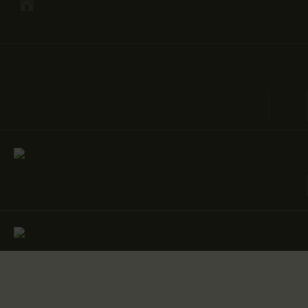
Das Museum ist von DI-SO von 13 bis 17 Uhr geöffnet
HAUS- UND
MUSEUMSGESCHICHTE
Prielmayerstraße 1, 85435 Erding
FÜHRUNGSANGEBOT
AUSSTELLUNGEN
SONDERAUSSTELLUNGEN
MUSEUMSPÄDAGOGIK UND
ANGEBOTE FÜR SCHULEN
UNSERE SAMMLUNG
FOTO- UND BILDARCHIV
FORSCHUNG