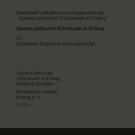
SHOP & CAFÉ
Startseite
Produkte verschlagwortet mit
„Spuren jüdischer Schicksale in Erding“
AUTHENTISCHE ORTE
Spuren jüdischer Schicksale in Erding
STADTHEIMATPFLEGER
ARCHÄOLOGIE
Einzelnes Ergebnis wird angezeigt
KOOPERATIONSPARTNER
Spuren jüdischer
Schicksale in Erding
,
Winfried Scholten
Historischer Verein
Erding e. V.
14,00
€