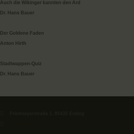
Auch die Wikinger kannten den Ard
Dr. Hans Bauer
Der Goldene Faden
Anton Hirth
Stadtwappen-Quiz
Dr. Hans Bauer
Prielmayerstraße 1, 85435 Erding
museum@erding.de