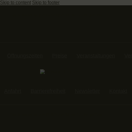
Skip to content
Skip to footer
Das Museum ist von DI-SO von 13 bis 17 Uhr geöffnet
Öffnungszeiten
Preise
Veranstaltungen
Ve
Anfahrt
Barrierefreiheit
Newsletter
Kontakt
Das Museum ist von DI-SO von 13 bis 17 Uhr geöffnet