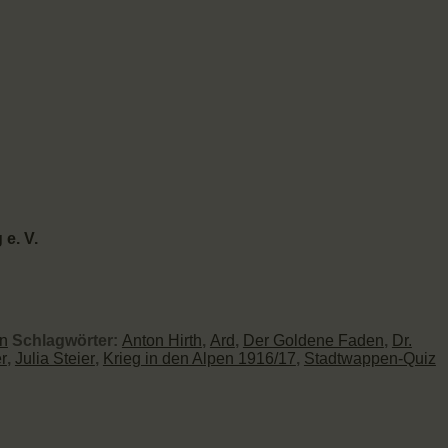
 e. V.
en
Schlagwörter:
Anton Hirth
,
Ard
,
Der Goldene Faden
,
Dr.
r
,
Julia Steier
,
Krieg in den Alpen 1916/17
,
Stadtwappen-Quiz