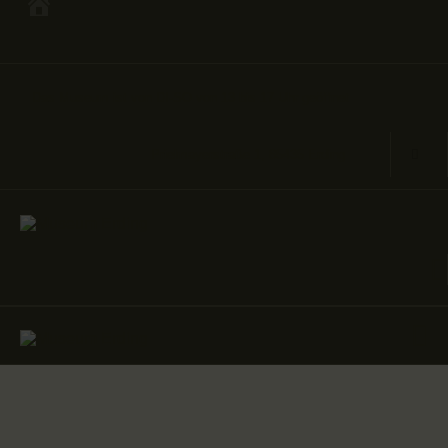
Das Museum ist von DI-SO von 13 bis 17 Uhr geöffnet
HAUS- UND
MUSEUMSGESCHICHTE
Prielmayerstraße 1, 85435 Erding
FÜHRUNGSANGEBOT
AUSSTELLUNGEN
SONDERAUSSTELLUNGEN
MUSEUMSPÄDAGOGIK UND
ANGEBOTE FÜR SCHULEN
UNSERE SAMMLUNG
FOTO- UND BILDARCHIV
FORSCHUNG