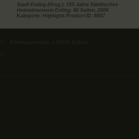
Stadt Erding (Hrsg.): 150 Jahre Städtisches
Heimatmuseum Erding. 80 Seiten, 2006
Kategorie:
Highlights
Product ID:
8807
Prielmayerstraße 1, 85435 Erding
museum@erding.de
08122 / 408-158
Info
IMPRESSUM
DATENSCHUTZ
Kurzführer