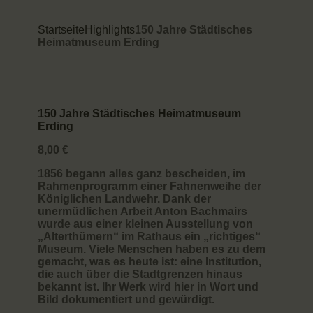
SHOP & CAFÉ
Startseite
Highlights
150 Jahre Städtisches
Heimatmuseum Erding
AUTHENTISCHE ORTE
STADTHEIMATPFLEGER
ARCHÄOLOGIE
150 Jahre Städtisches Heimatmuseum
KOOPERATIONSPARTNER
Erding
8,00
€
1856 begann alles ganz bescheiden, im
Rahmenprogramm einer Fahnenweihe der
Königlichen Landwehr. Dank der
unermüdlichen Arbeit Anton Bachmairs
wurde aus einer kleinen Ausstellung von
„Alterthümern“ im Rathaus ein „richtiges“
Museum. Viele Menschen haben es zu dem
gemacht, was es heute ist: eine Institution,
die auch über die Stadtgrenzen hinaus
bekannt ist. Ihr Werk wird hier in Wort und
Bild dokumentiert und gewürdigt.