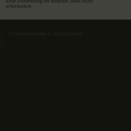
Eine Anmeldung ist möglich, aber nicht
erforderlich
Prielmayerstraße 1, 85435 Erding
museum@erding.de
08122 / 408-158
Info
Impressum
Datenschutz