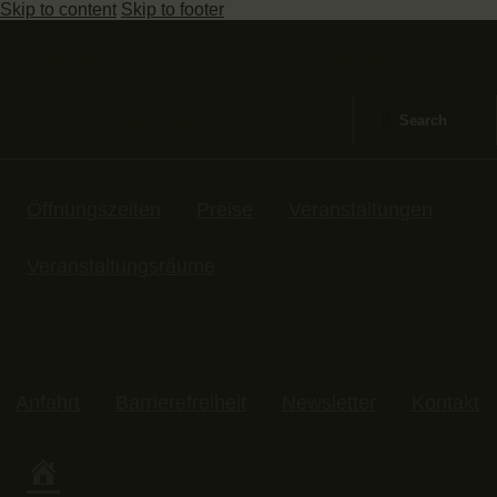
Skip to content
Skip to footer
Das Museum ist von DI-SO von 13 bis 17 Uhr geöffnet
Prielmayerstraße 1, 85435 Erding
Öffnungszeiten
Preise
Veranstaltungen
Veranstaltungsräume
Anfahrt
Barrierefreiheit
Newsletter
Kontakt