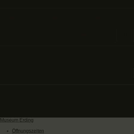
Das Museum ist von DI-SO von 13 bis 17 Uhr geöffnet
Prielmayerstraße 1, 85435 Erding
Museum Erding
Öffnungszeiten