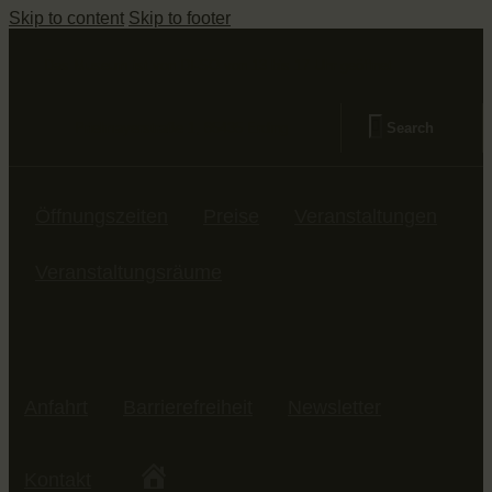
Skip to content
Skip to footer
Das Museum ist von DI-SO von 13 bis 17 Uhr geöffnet
Prielmayerstraße 1, 85435 Erding
Öffnungszeiten
Preise
Veranstaltungen
Veranstaltungsräume
Anfahrt
Barrierefreiheit
Newsletter
Kontakt