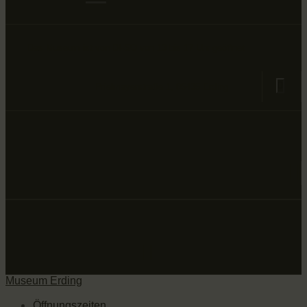
Das Museum ist von DI-SO von 13 bis 17 Uhr geöffnet
Prielmayerstraße 1, 85435 Erding
Museum Erding
Öffnungszeiten