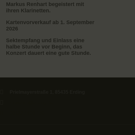
Markus Renhart begeistert mit
ihren Klarinetten.
Kartenvorverkauf ab 1. September
2026
Sektempfang und Einlass eine
halbe Stunde vor Beginn, das
Konzert dauert eine gute Stunde.
Prielmayerstraße 1, 85435 Erding
museum@erding.de
08122 / 408-158