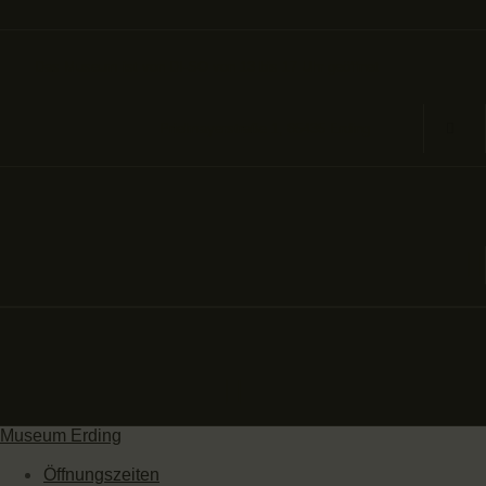
Das Museum ist von DI-SO von 13 bis 17 Uhr geöffnet
Prielmayerstraße 1, 85435 Erding
Museum Erding
Öffnungszeiten