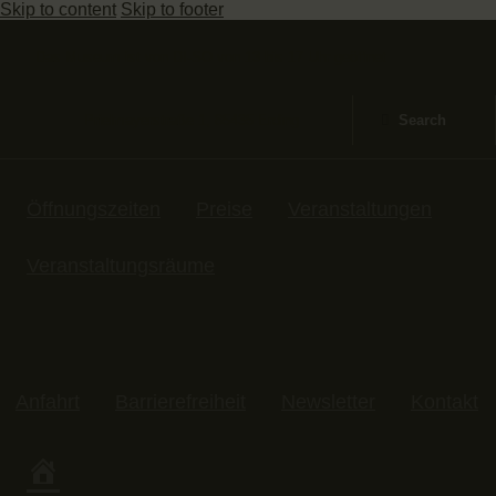
Skip to content
Skip to footer
Das Museum ist von DI-SO von 13 bis 17 Uhr geöffnet
Prielmayerstraße 1, 85435 Erding
Öffnungszeiten
Preise
Veranstaltungen
Veranstaltungsräume
Anfahrt
Barrierefreiheit
Newsletter
Kontakt