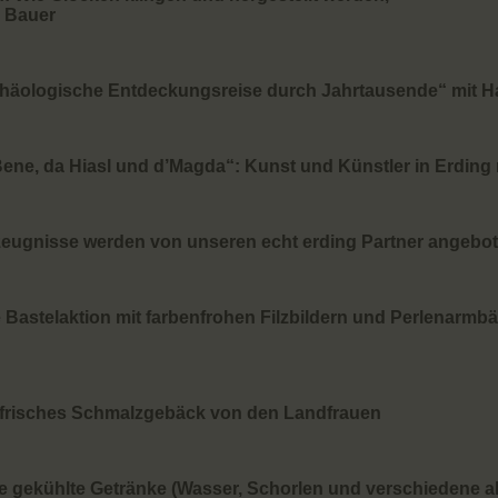
s Bauer
häologische Entdeckungsreise durch Jahrtausende“ mit H
Bene, da Hiasl und d’Magda“: Kunst und Künstler in Erdin
zeugnisse werden von unseren echt erding Partner angebo
Bastelaktion mit farbenfrohen Filzbildern und Perlenarmb
nd frisches Schmalzgebäck von den Landfrauen
e gekühlte Getränke (Wasser, Schorlen und verschiedene al