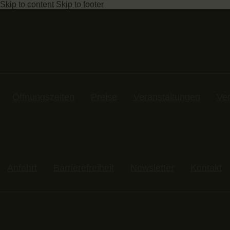
Skip to content
Skip to footer
Das Museum ist von DI-SO von 13 bis 17 Uhr geöffnet
Öffnungszeiten
Preise
Veranstaltungen
Ve
Anfahrt
Barrierefreiheit
Newsletter
Kontakt
Das Museum ist von DI-SO von 13 bis 17 Uhr geöffnet