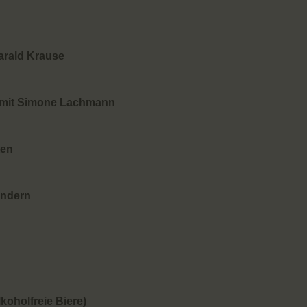
arald Krause
g mit Simone Lachmann
ten
ändern
koholfreie Biere)