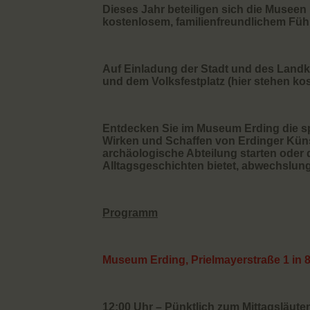
Dieses Jahr beteiligen sich die Musee
kostenlosem, familienfreundlichem Fü
Auf Einladung der Stadt und des Landkr
und dem Volksfestplatz (hier stehen kos
Entdecken Sie im Museum Erding die s
Wirken und Schaffen von Erdinger Küns
archäologische Abteilung starten oder
Alltagsgeschichten bietet, abwechslung
Programm
Museum Erding, Prielmayerstraße 1 in 
12:00 Uhr – Pünktlich zum Mittagsläute